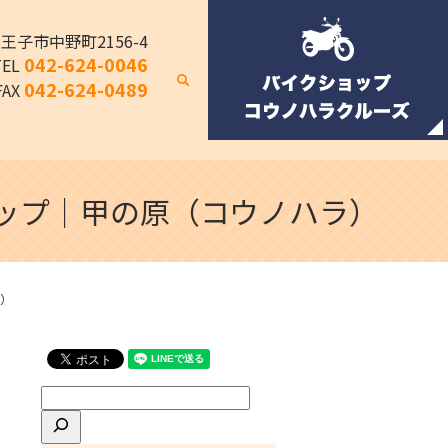
八王子市中野町2156-4
042-624-0046
TEL
search
042-624-0489
FAX
ョップ｜甲の原（コウノハラ）
ラ）
検
索