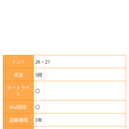
インチ
26・27
変速
5段
オートライ
〇
ト
BAA認定
〇
盗難補償
3年