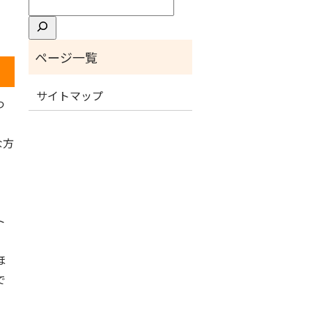
検
索
サイトマップ
つ
な方
♪
ト
ほ
で