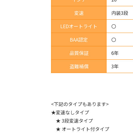
変速
内装3段
LEDオートライト
〇
BAA認定
〇
品質保証
6年
盗難補償
3年
<下記のタイプもあります>
★変速なしタイプ
★ 3段変速タイプ
★ オートライト付タイプ