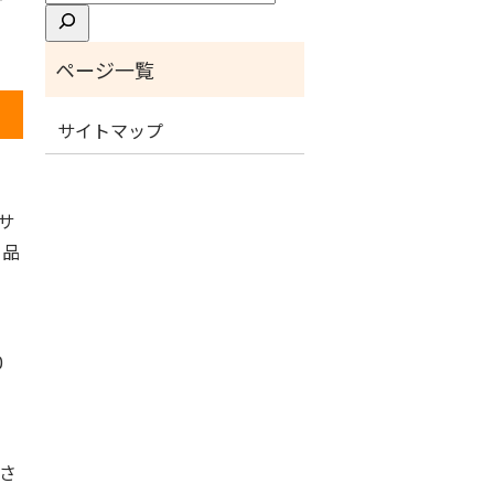
索
サイトマップ
サ
 品
0
ださ