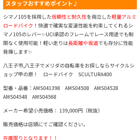
スタッフおすすめポイント♪
シマノ105を採用した
信頼性と耐久性
を両立した
軽量アルミ
ロードバイク
！快適で確実な変速性能を約束してくれるシ
マノ105のレバー✨UCI承認のフレームでレース用途でも制
限なく使用可能！軽い走りは
長距離や坂道
でも存分に性能
発揮します✨
八王子市,八王子でメリダの自転車をお探しならサイクルシ
ョップ甲の原！ ロードバイク SCULTURA400
型番・品番：AMS041398 AMS04508 AMS04528
AMS04548 AMS04568
メーカー希望小売価格： 139,000円（税抜）
販売価格は店頭にてご確認ください。
在庫限りとなります！！