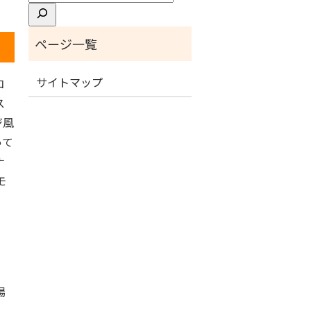
索
サイトマップ
コ
ス
ジ風
って
ナ
モ
場