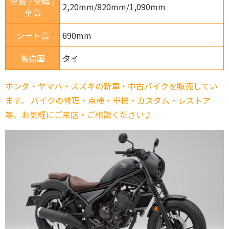
全長 / 全幅 /
2,20mm/820mm/1,090mm
全高
シート高
690mm
製造国
タイ
ホンダ・ヤマハ・スズキの新車・中古バイクを販売してい
ます。 バイクの修理・点検・車検・カスタム・レストア
等、お気軽にご来店・ご相談ください♪